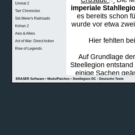
Unreal 2
imperiale Stahlleg
Tarr Chronicles
es bereits schon f
Sid Meier's Railroads
wurde vor etwa zwei
Kohan 2
Axis & Allies
Hier fehlten b
Act of War: Direct Action
Rise of Legends
Auf Grundlage der
Steellegion entstand
einige Sachen geä
ERASER Software • Mods/Patches • Steellegion DC - Deutsche Texte
auch die WA Text-
Mit der
EXE-D
Die
RAR-Datei
einfa