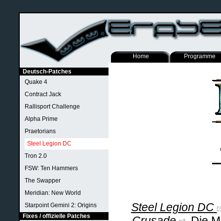
Home
Programme
Deutsch-Patches
Quake 4
Contract Jack
Rallisport Challenge
Alpha Prime
Praetorians
Steel Legion DC
Tron 2.0
FSW: Ten Hammers
The Swapper
Meridian: New World
Steel Legion DC
Starpoint Gemini 2: Origins
Fixes / offizielle Patches
Crusade
Die Mo