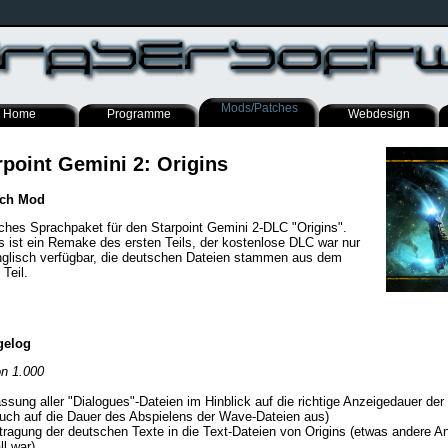
Mods/Patches
Home
Programme
Webdesign
rpoint Gemini 2: Origins
sch Mod
ches Sprachpaket für den Starpoint Gemini 2-DLC "Origins".
s ist ein Remake des ersten Teils, der kostenlose DLC war nur
nglisch verfügbar, die deutschen Dateien stammen aus dem
 Teil.
gelog
on 1.000
ssung aller "Dialogues"-Dateien im Hinblick auf die richtige Anzeigedauer der 
auch auf die Dauer des Abspielens der Wave-Dateien aus)
tragung der deutschen Texte in die Text-Dateien von Origins (etwas andere A
ll war)