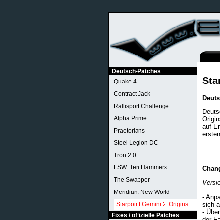
Deutsch-Patches
Sta
Quake 4
Contract Jack
Deut
Rallisport Challenge
Deuts
Alpha Prime
Origin
auf E
Praetorians
ersten
Steel Legion DC
Tron 2.0
FSW: Ten Hammers
Chan
The Swapper
Versi
Meridian: New World
- Anpa
Starpoint Gemini 2: Origins
sich 
- Über
Fixes / offizielle Patches
der Fa