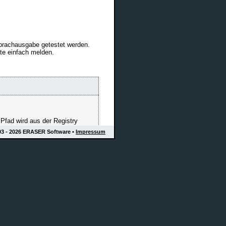
Sprachausgabe getestet werden.
itte einfach melden.
r Pfad wird aus der Registry
03 - 2026 ERASER Software •
Impressum
gewählt werden, da die
lt. Hier muss der Pfad
-Daten überschrieben.