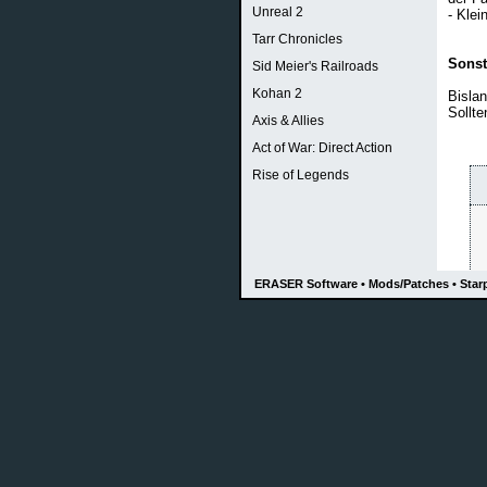
Unreal 2
- Klei
Tarr Chronicles
Sonst
Sid Meier's Railroads
Kohan 2
Bislan
Sollte
Axis & Allies
Act of War: Direct Action
Rise of Legends
ERASER Software • Mods/Patches • Starp