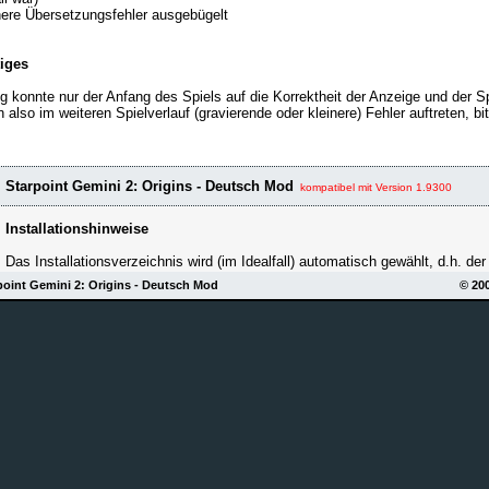
nere Übersetzungsfehler ausgebügelt
iges
g konnte nur der Anfang des Spiels auf die Korrektheit der Anzeige und der 
n also im weiteren Spielverlauf (gravierende oder kleinere) Fehler auftreten, b
Starpoint Gemini 2: Origins - Deutsch Mod
kompatibel mit Version 1.9300
Installationshinweise
Das Installationsverzeichnis wird (im Idealfall) automatisch gewählt, d.h. de
ausgewählt und sucht dort entweder nach der GOG oder Steam-Version.
oint Gemini 2: Origins - Deutsch Mod
© 20
Bei der Steam-Version kann jedoch nur das Standard-Steam-Verzeichnis aus
Steam-Variante des Spiels scheinbar keinen richtigen Registry-Eintrag erstel
eventuell angepasst werden!
Die Sprachdateien werden als Mod installiert, d.h. es werden keine Original
Außerdem muss der Sprachpatch zunächst im Hauptmenü aktiviert werden!
Download (ModdDB.com)
als Installer (zip/exe)
(887 MB)